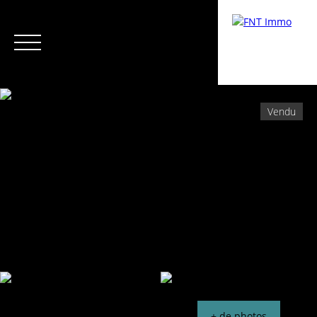
Vendu
Menu
Espace Copropriétaire /
Estimati
Syndic
on
+ de photos