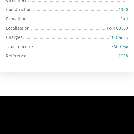
Chambres
1
Construction
1970
Exposition
Sud
Localisation
Foix 09000
Charges
10
€ /mois
Taxe foncière
560
€ /an
Référence
1058