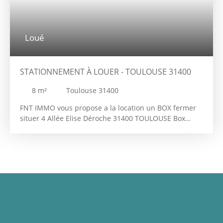
Loué
STATIONNEMENT À LOUER - TOULOUSE 31400
8
m²
Toulouse 31400
FNT IMMO vous propose a la location un BOX fermer
situer 4 Allée Elise Déroche 31400 TOULOUSE Box
fermé sécurisé situé au 2ᵉ étage du parking
souterrain. Idéal pour stationner un véhicule, une
moto ou pour du stockage. Accès facile et sécurisé par
portail automatique. Disponible en juin. Loyer: 60€
Dépôt de garantie : 60€ Honoraires de location TTC :
100€