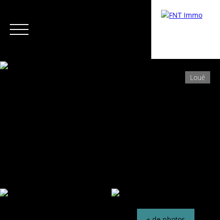
Loué
Menu
Espace Copropriétaire /
Estimati
Syndic
on
+ de photos