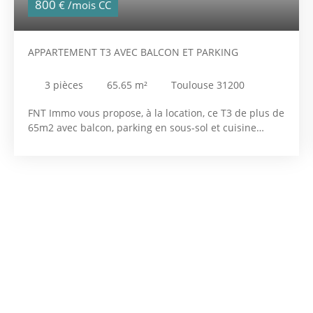
800
€ /mois CC
APPARTEMENT T3 AVEC BALCON ET PARKING
3
pièces
65.65
m²
Toulouse 31200
FNT Immo vous propose, à la location, ce T3 de plus de
65m2 avec balcon, parking en sous-sol et cuisine
équipée. Situé dans une résidence récente, ce
charmant T3 bénéficie d'un emplacement idéal dans
la résidence. Loyer mensuel hors charges : 710€
Provisions pour charges mensuelles : 90€ Dépôt de
garantie : 710€ Honoraires de location TTC : 741€ (dont
202 pour l'établissement de l'état des lieux d'entrée)