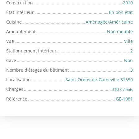
Construction
2010
État intérieur
En bon état
Cuisine
Aménagée/Américaine
Ameublement
Non meublé
Vue
Ville
Stationnement intérieur
2
Cave
Non
Nombre d'étages du bâtiment
3
Localisation
Saint-Orens-de-Gameville 31650
Charges
330
€ /mois
Référence
GE-1081