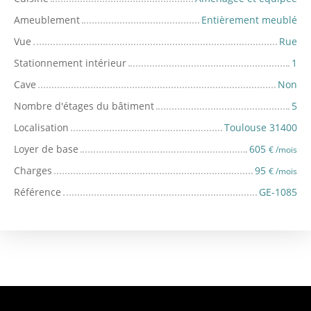
Ameublement
Entièrement meublé
Vue
Rue
Stationnement intérieur
1
Cave
Non
Nombre d'étages du bâtiment
5
Localisation
Toulouse 31400
Loyer de base
605
€ /mois
Charges
95
€ /mois
Référence
GE-1085