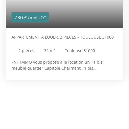
730
€ /mois CC
APPARTEMENT À LOUER, 2 PIÈCES - TOULOUSE 31000
2
pièces
32
m²
Toulouse 31000
FNT IMMO vous propose a la location un T1 bis
meublé quartier Capitole Charmant T1 bis
entièrement meublé, idéalement situé dans un
quartier calme et agréable. Cet appartement offre un
espace fonctionnel et chaleureux, parfait pour une
personne seule ou un étudiant. Le logement
comprend : Une pièce de vie lumineuse avec espace
salon et coin repasUne cuisine équipée (plaques,
réfrigérateur, micro-ondes, rangements…)Un espace
nuit séparéUne salle d’eau avec WCRangements
pratiquesProche des commerces, transports et
commodités. Disponible dés maintenant pour plus de