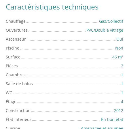
Caractéristiques techniques
Chauffage
Gaz/Collectif
Ouvertures
PVC/Double vitrage
Ascenseur
Oui
Piscine
Non
Surface
46
m²
Pièces
2
Chambres
1
Salle de bains
1
WC
1
Étage
4
Construction
2012
État intérieur
En bon état
Cuisine
Aménagée et équipée