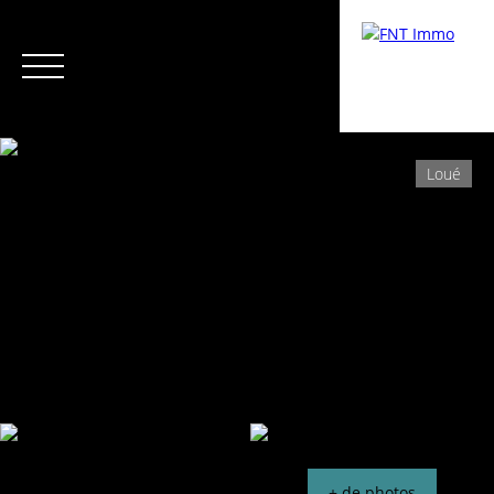
Loué
Menu
Espace Copropriétaire /
Estimati
Syndic
on
+ de photos