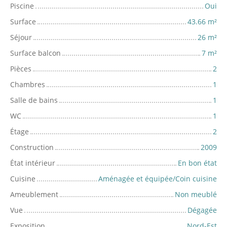
Piscine
Oui
Surface
43.66
m²
Séjour
26
m²
Surface balcon
7
m²
Pièces
2
Chambres
1
Salle de bains
1
WC
1
Étage
2
Construction
2009
État intérieur
En bon état
Cuisine
Aménagée et équipée/Coin cuisine
Ameublement
Non meublé
Vue
Dégagée
Exposition
Nord-Est