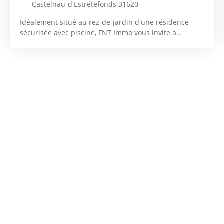
Castelnau-d'Estrétefonds 31620
Idéalement situé au rez-de-jardin d'une résidence
sécurisée avec piscine, FNT Immo vous invite à
découvrir ce T2 meublé de plus de 44m2. Il se
compose d'une entrée avec placard, d'un séjour avec
cuisine, d'une chambre avec placard, d'une salle de
bains et d'un WC indépendant. Une place de parking
et un jardin viennent compléter cette offre. Loyer HC :
595 Provisions pour charges : 55€ Dépôt de garantie :
1190€ Honoraires charge locataire TTC : 472€ (dont
120€ pour la réalisation de l'état des lieux d'entrée)