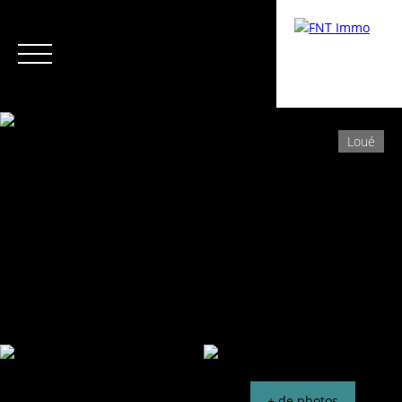
Loué
Menu
Espace Copropriétaire /
Estimati
Syndic
on
+ de photos