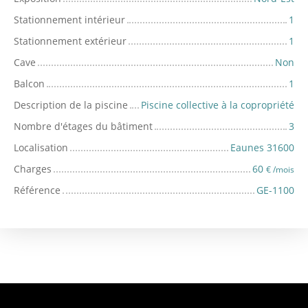
Stationnement intérieur
1
Stationnement extérieur
1
Cave
Non
Balcon
1
Description de la piscine
Piscine collective à la copropriété
Nombre d'étages du bâtiment
3
Localisation
Eaunes 31600
Charges
60
€ /mois
Référence
GE-1100