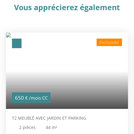
Vous apprécierez
également
Exclusivité
650
€ /mois CC
T2 MEUBLÉ AVEC JARDIN ET PARKING
2
pièces
44
m²